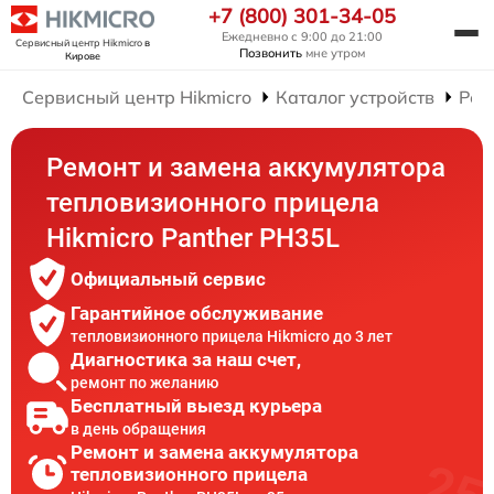
+7 (800) 301-34-05
Ежедневно с 9:00 до 21:00
Сервисный центр Hikmicro
в
Позвонить
мне утром
Кирове
Сервисный центр Hikmicro
Каталог устройств
Рем
Ремонт и замена аккумулятора
тепловизионного прицела
Hikmicro Panther PH35L
Официальный сервис
Гарантийное обслуживание
тепловизионного прицела Hikmicro до 3 лет
Диагностика за наш счет,
ремонт по желанию
Бесплатный выезд курьера
в день обращения
Ремонт и замена аккумулятора
тепловизионного прицела