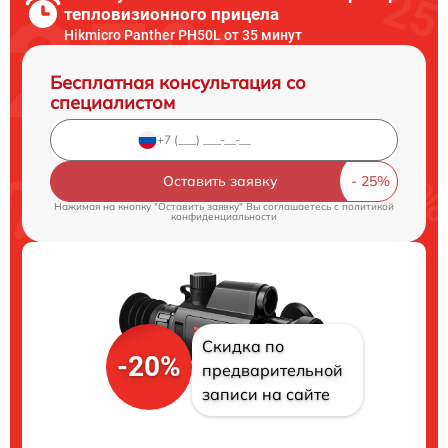
тепловизионного прицела
Hikmicro Panther PH50L от 35 минут
Бесплатная консультация со
специалистом
Оставить заявку
Нажимая на кнопку "Оставить заявку" Вы соглашаетесь c
политикой
конфиденциальности
Скидка по
-20%
предварительной
записи на сайте