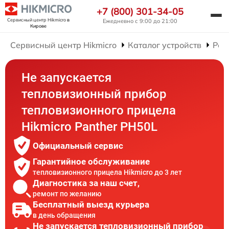
+7 (800) 301-34-05
Сервисный центр Hikmicro
в
Ежедневно с 9:00 до 21:00
Кирове
Сервисный центр Hikmicro
Каталог устройств
Рем
Не запускается
тепловизионный прибор
тепловизионного прицела
Hikmicro Panther PH50L
Официальный сервис
Гарантийное обслуживание
тепловизионного прицела Hikmicro до 3 лет
Диагностика за наш счет,
ремонт по желанию
Бесплатный выезд курьера
в день обращения
Не запускается тепловизионный прибор