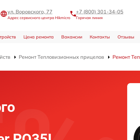
ул. Воровского, 77
+7 (800) 301-34-05
Адрес сервисного центра Hikmicro
Горячая линия
тройств
Цена ремонта
Вакансии
Контакты
Отзывы
йств
Ремонт Тепловизионных прицелов
Ремонт Теп
го
er PQ35L