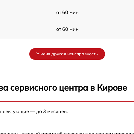
от 60 мин
от 60 мин
от 60 мин
У меня другая неисправность
от 60 мин
o
от 60 мин
ва сервисного центра в Кирове
от 60 мин
мплектующие — до 3 месяцев.
от 60 мин
r
от 60 мин
авности, который прямо обусловлен с качеством провед