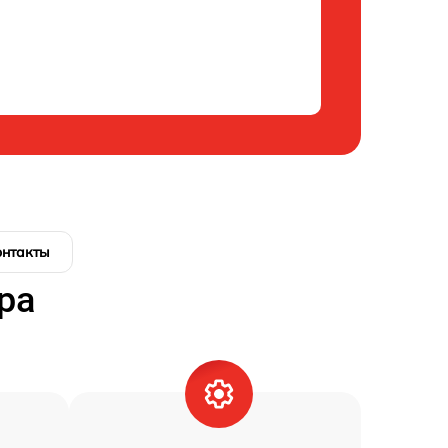
онтакты
ра