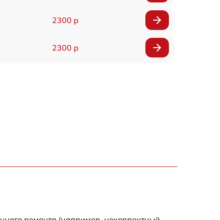
2300 р
2300 р
800 р
1100 р
1300 р
800 р
700 р
500 р
енного ремонта (например, некорректный