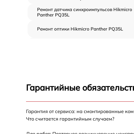
Ремонт датчика синхроимпульсов Hikmicro
Panther PQ35L
Ремонт оптики Hikmicro Panther PQ35L
Восстановление питания Hikmicro Panther
PQ35L
Ремонт контроллеров Hikmicro Panther
PQ35L
Ремонт электронно-лучевой трубки Hikmicr
Panther PQ35L
Гарантийные обязательст
Замена шим контроллера Hikmicro Panther
PQ35L
Замена микросхемы усилителя Hikmicro
Гарантия от сервиса: на смонтированные ко
Panther PQ35L
Что считается гарантийным случаем?
Замена микросхемы логики Hikmicro Panthe
PQ35L
Для работ: Повторное возникновение неиспр