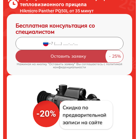
тепловизионного прицела
Hikmicro Panther PQ50L от 35 минут
Бесплатная консультация со
специалистом
Оставить заявку
Нажимая на кнопку "Оставить заявку" Вы соглашаетесь c
политикой
конфиденциальности
Скидка по
-20%
предварительной
записи на сайте