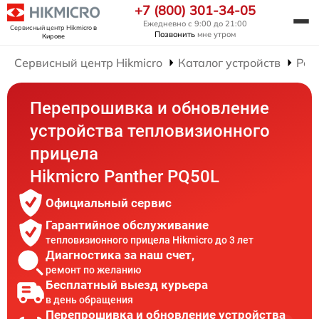
+7 (800) 301-34-05
Ежедневно с 9:00 до 21:00
Сервисный центр Hikmicro
в
Позвонить
мне утром
Кирове
Сервисный центр Hikmicro
Каталог устройств
Рем
Перепрошивка и обновление
устройства тепловизионного
прицела
Hikmicro Panther PQ50L
Официальный сервис
Гарантийное обслуживание
тепловизионного прицела Hikmicro до 3 лет
Диагностика за наш счет,
ремонт по желанию
Бесплатный выезд курьера
в день обращения
Перепрошивка и обновление устройства