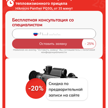
тепловизионного прицела
Hikmicro Panther PQ50L от 35 минут
Бесплатная консультация со
специалистом
Оставить заявку
Нажимая на кнопку "Оставить заявку" Вы соглашаетесь c
политикой
конфиденциальности
Скидка по
-20%
предварительной
записи на сайте