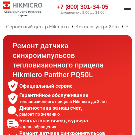
+7 (800) 301-34-05
Сервисный центр Hikmicro
в
Ежедневно с 9:00 до 21:00
Кирове
Сервисный центр Hikmicro
Каталог устройств
Рем
Ремонт датчика
синхроимпульсов
тепловизионного прицела
Hikmicro Panther PQ50L
Официальный сервис
Гарантийное обслуживание
тепловизионного прицела Hikmicro до 3 лет
Диагностика за наш счет,
ремонт по желанию
Бесплатный выезд курьера
в день обращения
Ремонт датчика синхроимпульсов