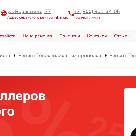
ул. Воровского, 77
+7 (800) 301-34-05
Адрес сервисного центра Hikmicro
Горячая линия
тройств
Цена ремонта
Вакансии
Контакты
Отзывы
йств
Ремонт Тепловизионных прицелов
Ремонт Теп
оллеров
го