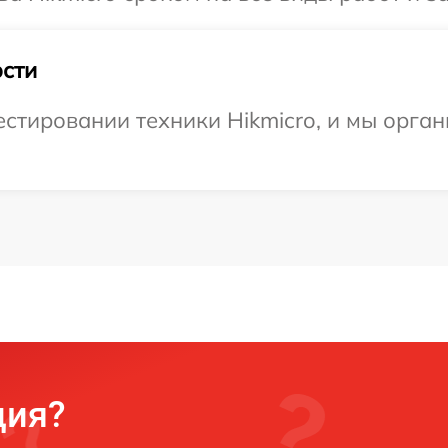
сти
тировании техники Hikmicro, и мы орган
ция?