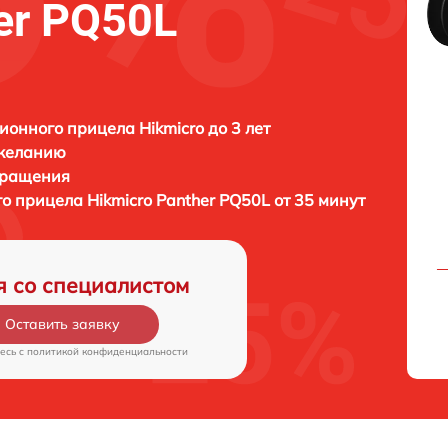
er PQ50L
ионного прицела Hikmicro до 3 лет
 желанию
бращения
го прицела
Hikmicro Panther PQ50L от 35 минут
я со специалистом
Оставить заявку
есь c
политикой конфиденциальности