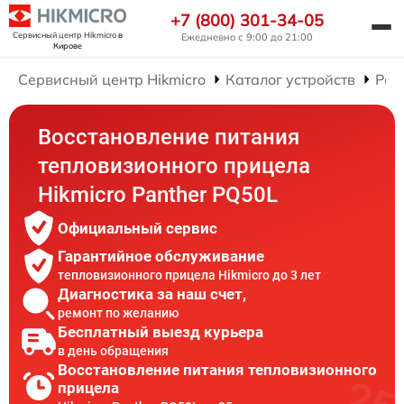
+7 (800) 301-34-05
Сервисный центр Hikmicro
в
Ежедневно с 9:00 до 21:00
Кирове
Сервисный центр Hikmicro
Каталог устройств
Рем
Восстановление питания
тепловизионного прицела
Hikmicro Panther PQ50L
Официальный сервис
Гарантийное обслуживание
тепловизионного прицела Hikmicro до 3 лет
Диагностика за наш счет,
ремонт по желанию
Бесплатный выезд курьера
в день обращения
Восстановление питания тепловизионного
прицела