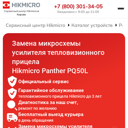
+7 (800) 301-34-05
Сервисный центр Hikmicro
в
Ежедневно с 9:00 до 21:00
Кирове
Сервисный центр Hikmicro
Каталог устройств
Рем
Замена микросхемы
усилителя тепловизионного
прицела
Hikmicro Panther PQ50L
Официальный сервис
Гарантийное обслуживание
тепловизионного прицела Hikmicro до 3 лет
Диагностика за наш счет,
ремонт по желанию
Бесплатный выезд курьера
в день обращения
Замена микросхемы усилителя