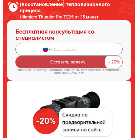
(восстановление) тепловизионного
прицела
Hikmicro Thunder Pro TE25 от 35 минут
Бесплатная консультация со
специалистом
Оставить заявку
Нажимая на кнопку "Оставить заявку" Вы соглашаетесь c
политикой
конфиденциальности
Скидка по
-20%
предварительной
записи на сайте