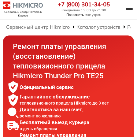
+7 (800) 301-34-05
Ежедневно с 9:00 до 21:00
Сервисный центр Hikmicro
в
Позвонить
мне утром
Кирове
Сервисный центр Hikmicro
Каталог устройств
Рем
Ремонт платы управления
(восстановление)
тепловизионного прицела
Hikmicro Thunder Pro TE25
Официальный сервис
Гарантийное обслуживание
тепловизионного прицела Hikmicro до 3 лет
Диагностика за наш счет,
ремонт по желанию
Бесплатный выезд курьера
в день обращения
Ремонт платы управления