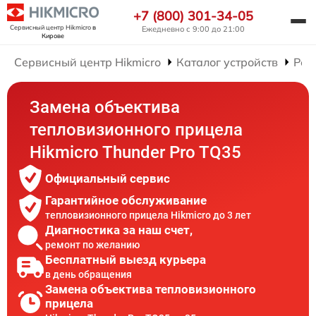
+7 (800) 301-34-05
Сервисный центр Hikmicro
в
Ежедневно с 9:00 до 21:00
Кирове
Сервисный центр Hikmicro
Каталог устройств
Рем
Замена объектива
тепловизионного прицела
Hikmicro Thunder Pro TQ35
Официальный сервис
Гарантийное обслуживание
тепловизионного прицела Hikmicro до 3 лет
Диагностика за наш счет,
ремонт по желанию
Бесплатный выезд курьера
в день обращения
Замена объектива тепловизионного
прицела