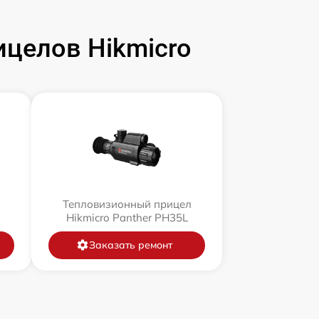
целов Hikmicro
л
Тепловизионный прицел
Hikmicro Panther PH35L
Заказать ремонт