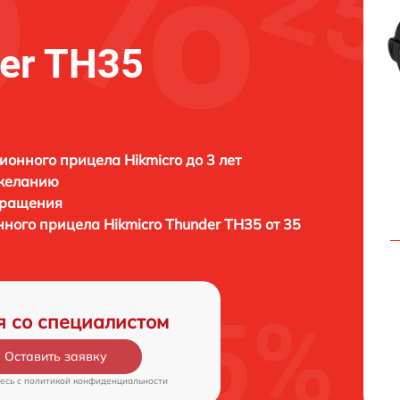
der TH35
ионного прицела Hikmicro до 3 лет
 желанию
бращения
нного прицела
Hikmicro Thunder TH35 от 35
я со специалистом
Оставить заявку
есь c
политикой конфиденциальности