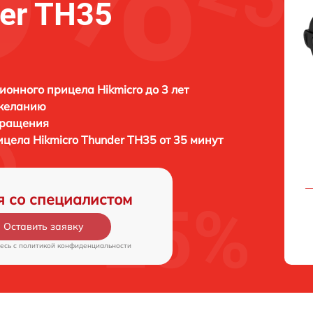
der TH35
ионного прицела Hikmicro до 3 лет
 желанию
бращения
рицела
Hikmicro Thunder TH35 от 35 минут
я со специалистом
Оставить заявку
есь c
политикой конфиденциальности