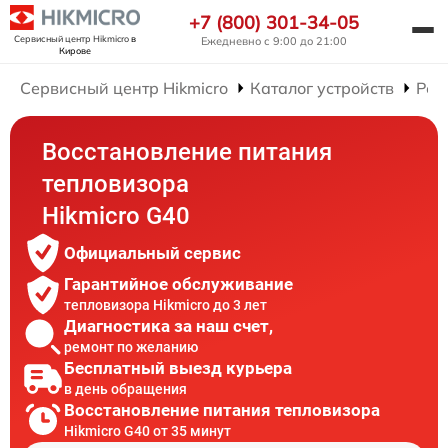
+7 (800) 301-34-05
Сервисный центр Hikmicro
в
Ежедневно с 9:00 до 21:00
Кирове
Сервисный центр Hikmicro
Каталог устройств
Рем
Восстановление питания
тепловизора
Hikmicro G40
Официальный сервис
Гарантийное обслуживание
тепловизора Hikmicro до 3 лет
Диагностика за наш счет,
ремонт по желанию
Бесплатный выезд курьера
в день обращения
Восстановление питания тепловизора
Hikmicro G40 от 35 минут