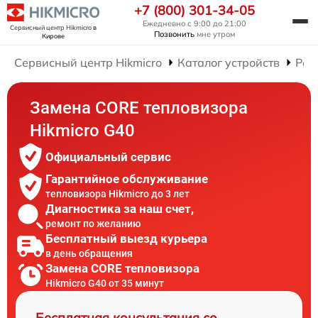
+7 (800) 301-34-05
Ежедневно с 9:00 до 21:00
Сервисный центр Hikmicro
в
Позвонить
мне утром
Кирове
Сервисный центр Hikmicro
Каталог устройств
Рем
Замена CORE тепловизора
Hikmicro G40
Официальный сервис
Гарантийное обслуживание
тепловизора Hikmicro до 3 лет
Диагностика за наш счет,
ремонт по желанию
Бесплатный выезд курьера
в день обращения
Замена CORE тепловизора
Hikmicro G40 от 35 минут
Бесплатная консультация со