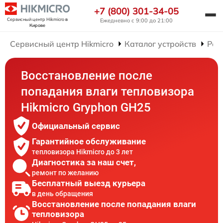
+7 (800) 301-34-05
Сервисный центр Hikmicro
в
Ежедневно с 9:00 до 21:00
Кирове
Сервисный центр Hikmicro
Каталог устройств
Рем
Восстановление после
попадания влаги тепловизора
Hikmicro Gryphon GH25
Официальный сервис
Гарантийное обслуживание
тепловизора Hikmicro до 3 лет
Диагностика за наш счет,
ремонт по желанию
Бесплатный выезд курьера
в день обращения
Восстановление после попадания влаги
тепловизора