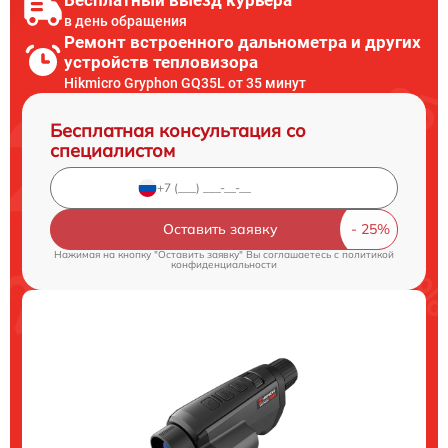
Бесплатный выезд курьера
в день обращения
Ремонт встроенного дальнометра и других
устройств тепловизора
Hikmicro Gryphon GQ35L от 35 минут
Бесплатная консультация со
специалистом
Оставить заявку
Нажимая на кнопку "Оставить заявку" Вы соглашаетесь c
политикой
конфиденциальности