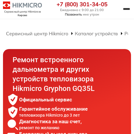
+7 (800) 301-34-05
Ежедневно с 9:00 до 21:00
Сервисный центр Hikmicro
в
Позвонить
мне утром
Кирове
Сервисный центр Hikmicro
Каталог устройств
Рем
Ремонт встроенного
дальнометра и других
устройств тепловизора
Hikmicro Gryphon GQ35L
Официальный сервис
Гарантийное обслуживание
тепловизора Hikmicro до 3 лет
Диагностика за наш счет,
ремонт по желанию