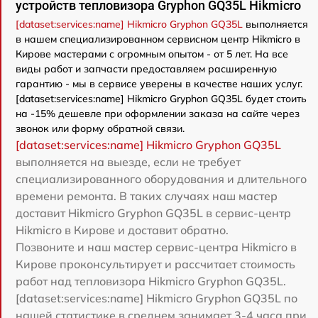
устройств тепловизора Gryphon GQ35L Hikmicro
[dataset:services:name] Hikmicro Gryphon GQ35L
выполняется
в нашем специализированном сервисном центр Hikmicro в
Кирове мастерами с огромным опытом - от 5 лет. На все
виды работ и запчасти предоставляем расширенную
гарантию - мы в сервисе уверены в качестве наших услуг.
[dataset:services:name] Hikmicro Gryphon GQ35L будет стоить
на -15% дешевле при оформлении заказа на сайте через
звонок или форму обратной связи.
[dataset:services:name] Hikmicro Gryphon GQ35L
выполняется на выезде, если не требует
специализированного оборудования и длительного
времени ремонта. В таких случаях наш мастер
доставит Hikmicro Gryphon GQ35L в сервис-центр
Hikmicro в Кирове и доставит обратно.
Позвоните и наш мастер сервис-центра Hikmicro в
Кирове проконсультирует и рассчитает стоимость
работ над тепловизора Hikmicro Gryphon GQ35L.
[dataset:services:name] Hikmicro Gryphon GQ35L по
нашей статистике в среднем занимает 3-4 часа при