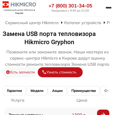
+7 (800) 301-34-05
Сервисный центр Hikmicro
в
Ежедневно с 9:00 до 21:00
Кирове
Сервисный центр Hikmicro
Каталог устройств
Рем
Замена USB порта тепловизора
Hikmicro Gryphon
Позвоните или закажите звонок. Наши мастера из
сервис-центра Hikmicro в Кирове дадут оценку
стоимости ремонта тепловизора Замена USB порта.
Есть запчасти
Узнать стоимость
Гарантия
Модели
Акции
Преимущества
Отзы
Услуга
Цена
Замена матрицы
1300 р