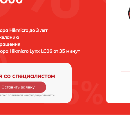
ора Hikmicro до 3 лет
 желанию
бращения
зора
Hikmicro Lynx LC06 от 35 минут
я со специалистом
Оставить заявку
есь c
политикой конфиденциальности