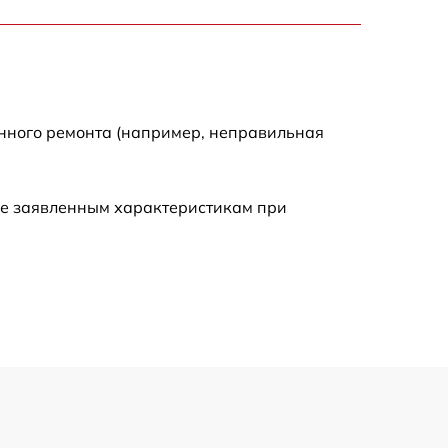
900 р
750 р
енного ремонта (например, неправильная
450 р
590 р
ие заявленным характеристикам при
1200 р
650 р
850 р
700 р