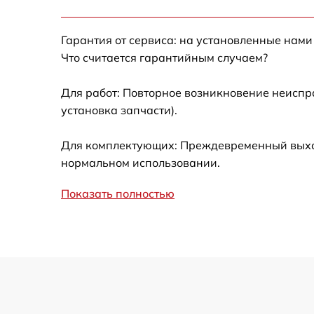
Калибровка и настройка тепловизора
Гарантия от сервиса: на установленные нами
Ремонт встроенного дальнометра и
Что считается гарантийным случаем?
других устройств
Для работ: Повторное возникновение неиспр
Замена микросхемы логики
установка запчасти).
Замена ключей управления
Для комплектующих: Преждевременный выход 
нормальном использовании.
Ремонт цепи питания
Показать полностью
Замена USB порта
Замена процессора
Замена аккумулятора