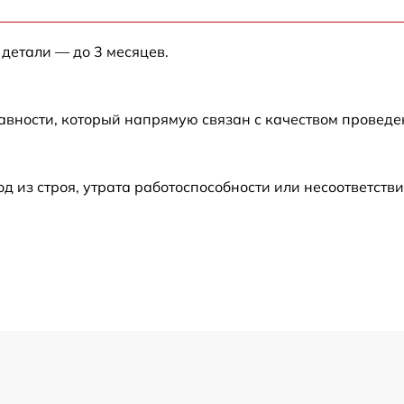
от 60 мин
 детали — до 3 месяцев.
от 60 мин
авности, который напрямую связан с качеством провед
от 60 мин
от 60 мин
из строя, утрата работоспособности или несоответств
от 60 мин
от 60 мин
от 60 мин
от 60 мин