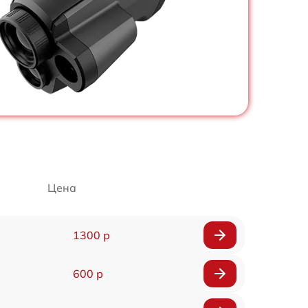
Цена
1300 р
600 р