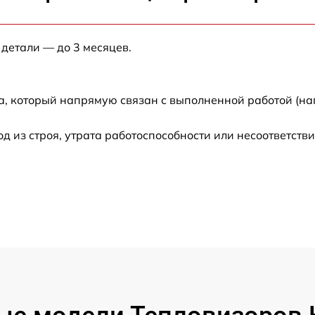
от 60 мин
 детали — до 3 месяцев.
от 60 мин
а, который напрямую связан с выполненной работой (на
от 60 мин
из строя, утрата работоспособности или несоответств
от 60 мин
от 60 мин
от 60 мин
от 60 мин
от 60 мин