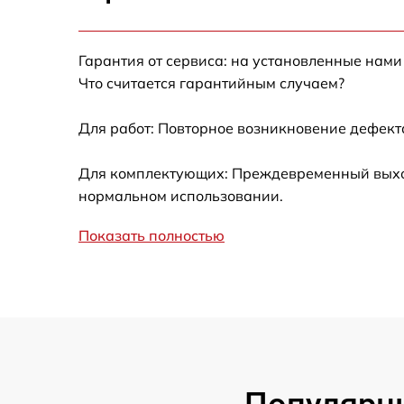
Калибровка и настройка тепловизора
Гарантия от сервиса: на установленные нами
Ремонт встроенного дальнометра и
Что считается гарантийным случаем?
других устройств
Для работ: Повторное возникновение дефект
Замена микросхемы логики
Для комплектующих: Преждевременный выход 
Замена ключей управления
нормальном использовании.
Ремонт цепи питания
Показать полностью
Замена USB порта
Замена процессора
Замена аккумулятора