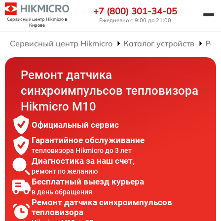
+7 (800) 301-34-05
Сервисный центр Hikmicro
в
Ежедневно с 9:00 до 21:00
Кирове
Сервисный центр Hikmicro
Каталог устройств
Рем
Ремонт датчика
синхроимпульсов тепловизора
Hikmicro M10
Официальный сервис
Гарантийное обслуживание
тепловизора Hikmicro до 3 лет
Диагностика за наш счет,
ремонт по желанию
Бесплатный выезд курьера
в день обращения
Ремонт датчика синхроимпульсов
тепловизора