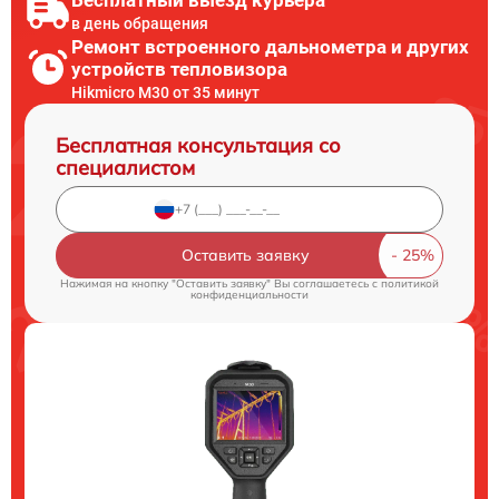
Бесплатный выезд курьера
в день обращения
Ремонт встроенного дальнометра и других
устройств тепловизора
Hikmicro M30 от 35 минут
Бесплатная консультация со
специалистом
Оставить заявку
Нажимая на кнопку "Оставить заявку" Вы соглашаетесь c
политикой
конфиденциальности