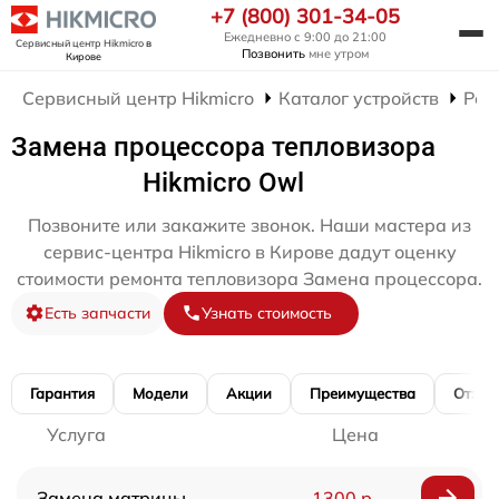
+7 (800) 301-34-05
Ежедневно с 9:00 до 21:00
Сервисный центр Hikmicro
в
Позвонить
мне утром
Кирове
Сервисный центр Hikmicro
Каталог устройств
Рем
Замена процессора тепловизора
Hikmicro Owl
Позвоните или закажите звонок. Наши мастера из
сервис-центра Hikmicro в Кирове дадут оценку
стоимости ремонта тепловизора Замена процессора.
Есть запчасти
Узнать стоимость
Гарантия
Модели
Акции
Преимущества
Отзы
Услуга
Цена
Замена матрицы
1300 р