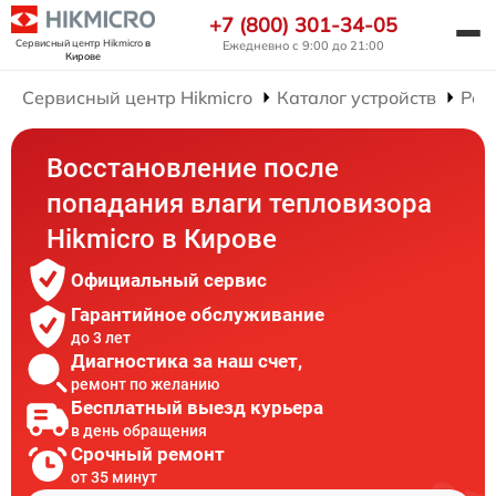
+7 (800) 301-34-05
Сервисный центр Hikmicro
в
Ежедневно с 9:00 до 21:00
Кирове
Сервисный центр Hikmicro
Каталог устройств
Рем
Восстановление после
попадания влаги тепловизора
Hikmicro в Кирове
Официальный сервис
Гарантийное обслуживание
до 3 лет
Диагностика за наш счет,
ремонт по желанию
Бесплатный выезд курьера
в день обращения
Срочный ремонт
от 35 минут